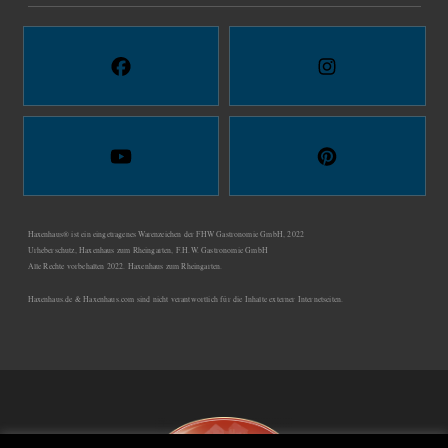
Haxenhaus® ist ein eingetragenes Warenzeichen der FHW Gastronomie GmbH, 2022
Urheberschutz, Haxenhaus zum Rheingarten, F.H.W. Gastronomie GmbH
Alle Rechte vorbehalten 2022. Haxenhaus zum Rheingarten.
Haxenhaus.de & Haxenhaus.com sind nicht verantwortlich für die Inhalte externer Internetseiten.