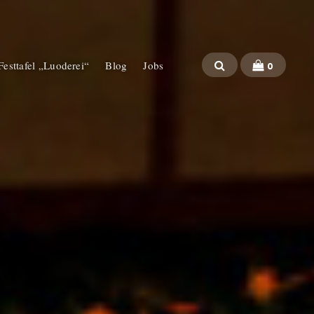
 Festtafel „Luoderei“
Blog
Jobs
0