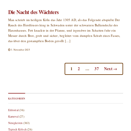
Die Nacht des Wächters
Man schrieb im heiligen Köln das Jahr 1305 AD, als das Folgende abspielte Der
Rauch des Herdfeuers hing in Schwaden unter der schwarzen Balkendecke des
Haxenhauses. Fett knackte in der Pfanne, und irgendwo im Schatten fuhr ein
Messer durch Brot, grob und sicher, begleitet vom dumpfen Schub eines Fasses,
das über den gestampften Boden gerollt […]
3. November 2025
1
2
…
37
Next →
KATEGORIEN
Editorial
(36)
Karneval
(27)
Neuigkeiten
(363)
Typisch Kölsch
(26)