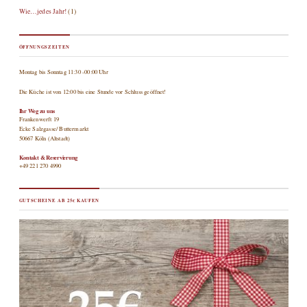
Wie…jedes Jahr!
(1)
ÖFFNUNGSZEITEN
Montag bis Sonntag 11:30 -00:00 Uhr
Die Küche ist von 12:00 bis eine Stunde vor Schluss geöffnet!
Ihr Weg zu uns
Frankenwerft 19
Ecke Salzgasse/ Buttermarkt
50667 Köln (Altstadt)
Kontakt & Reservierung
+49 221 270 4990
GUTSCHEINE AB 25€ KAUFEN