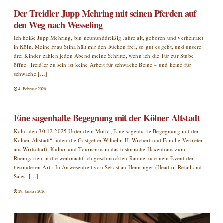
Der Treidler Jupp Mehring mit seinen Pferden auf
den Weg nach Wesseling
Ich heiße Jupp Mehring, bin neununddreißig Jahre alt, geboren und verheiratet
in Köln. Meine Frau Stina hält mir den Rücken frei, so gut es geht, und unsere
drei Kinder zählen jeden Abend meine Schritte, wenn ich die Tür zur Stube
öffne. Treidler zu sein ist keine Arbeit für schwache Beine – und keine für
schwache […]
4. Februar 2026
Eine sagenhafte Begegnung mit der Kölner Altstadt
Köln, den 30.12.2025 Unter dem Motto „Eine sagenhafte Begegnung mit der
Kölner Altstadt“ luden die Gastgeber Wilhelm H. Wichert und Familie Vertreter
aus Wirtschaft, Kultur und Tourismus in das historische Haxenhaus zum
Rheingarten in die weihnachtlich geschmückten Räume zu einem Event der
besonderen Art : In Anwesenheit von Sebastian Henninger (Head of Retail and
Sales, […]
29. Januar 2026