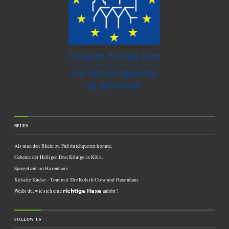
NEUES
Als man den Rhein zu Fuß durchqueren konnte.
Gebeine der Heiligen Drei Könige in Köln.
Spargelzeit im Haxenhaus
Kölsche Küche – Tour mit The Kölsch Crew und Haxenhaus
Weißt du, wie sich eine 𝗿𝗶𝗰𝗵𝘁𝗶𝗴𝗲 𝗛𝗮𝘅𝗲 anhört?
FOLLOW US