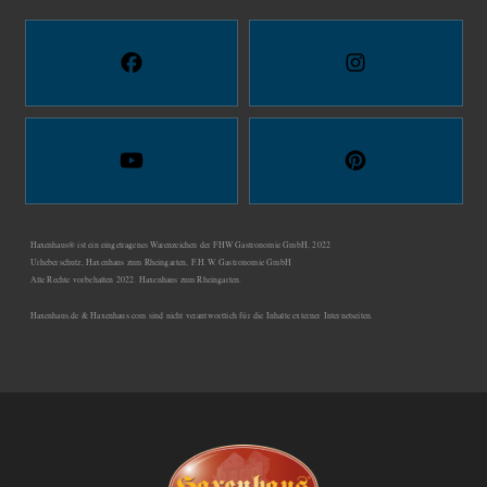
Haxenhaus® ist ein eingetragenes Warenzeichen der FHW Gastronomie GmbH, 2022
Urheberschutz, Haxenhaus zum Rheingarten, F.H.W. Gastronomie GmbH
Alle Rechte vorbehalten 2022. Haxenhaus zum Rheingarten.
Haxenhaus.de & Haxenhaus.com sind nicht verantwortlich für die Inhalte externer Internetseiten.