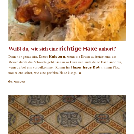
Weißt du, wie sich eine 𝗿𝗶𝗰𝗵𝘁𝗶𝗴𝗲 𝗛𝗮𝘅𝗲 anhört?
Dann hör genau hin. Dieses 𝗞𝗻𝗶𝘀𝘁𝗲𝗿𝗻, wenn die Kruste aufbricht und das
Messer durch die Schwarte geht. Genau so kann sich auch deine Haxe anhören,
wenn du bei uns vorbeikommst. Komm ins 𝗛𝗮𝘅𝗲𝗻𝗵𝗮𝘂𝘀 𝗞𝗼̈𝗹𝗻, nimm Platz
und erlebe selbst, wie eine perfekte Haxe klingt. 🔥
6. März 2026