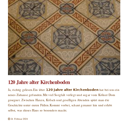
120 Jahre alter Kirchenboden
Ja, richtig gelesen.Ein über 𝟭𝟮𝟬 𝗝𝗮𝗵𝗿𝗲 𝗮𝗹𝘁𝗲𝗿 𝗞𝗶𝗿𝗰𝗵𝗲𝗻𝗯𝗼𝗱𝗲𝗻 hat bei uns ein
neues Zuhause gefunden.Mit viel Sorgfalt verlegt und sogar vom Kölner Dom
gesegnet. Zwischen Haxen, Kölsch und geselligen Abenden spürt man die
Geschichte unter euren Füßen.Kommt vorbei, schaut genauer hin und erlebt
selbst, was dieses Haus so besonders macht.
24. Februar 2026