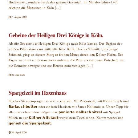
Hochwasser, sondern durch das genaue Gegenteil. Im Mai des Jahres 1473
erlebten die Menschen in Köln […]
7. August 2026
Gebeine der Heiligen Drei Könige in Köln.
Als die Gebeine der Heiligen Drei Könige nach Köln kamen. Der Beginn des
großen Pilgerstroms ins mittelalterliche Köln. Flavius Schmitter, der junge
Schmied, ging an diesem Morgen frohen Mutes durch den Kölner Hafen. Seit
Tagen war dort von kaum etwas anderem die Rede als von einer Botschaft, die
die Gemüter bewegte und die Herzen höherschlagen […]
22. Juli 2026
Spargelzeit im Haxenhaus
Frischer Stangenspargel, so wie er sein soll. Mit Putensteak, mit Haxenfleisch und
𝗕𝗮̈𝗿𝗹𝗮𝘂𝗰𝗵𝗯𝘂𝘁𝘁𝗲𝗿 oder einfach klassisch mit Sauce Hollandaise. Unser Tipp für
alle, die es besonders mögen: das 𝗽𝗮𝗻𝗶𝗲𝗿𝘁𝗲 𝗞𝗮𝗹𝗯𝘀𝗰𝗵𝗻𝗶𝘁𝘇𝗲𝗹 mit Spargel.
Mitten in der 𝗞𝗼̈𝗹𝗻𝗲𝗿 𝗔𝗹𝘁𝘀𝘁𝗮𝗱𝘁 wartet dein Tisch schon. Komm vorbei und
𝗴𝗲𝗻𝗶𝗲ß 𝗱𝗶𝗲 𝗦𝗽𝗮𝗿𝗴𝗲𝗹𝘇𝗲𝗶𝘁.
30. April 2026