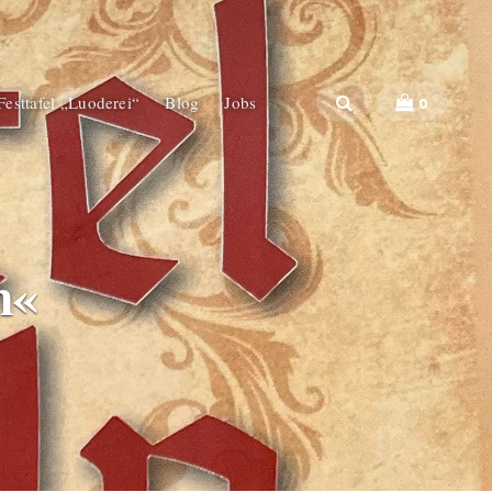
 Festtafel „Luoderei“
Blog
Jobs
0
n«