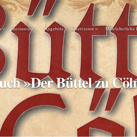
n
Restaurant
Angebote
Reservieren
Mittelalterliche
uch »Der Büttel zu Cöl