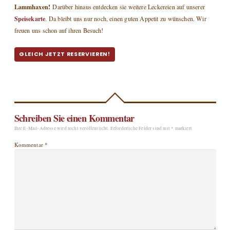
Lammhaxen!
Darüber hinaus entdecken sie weitere Leckereien auf unserer
Speisekarte
. Da bleibt uns nur noch, einen guten Appetit zu wünschen. Wir
freuen uns schon auf ihren Besuch!
GLEICH JETZT RESERVIEREN!
Schreiben Sie einen Kommentar
Ihre E-Mail-Adresse wird nicht veröffentlicht.
Erforderliche Felder sind mit
*
markiert
Kommentar
*