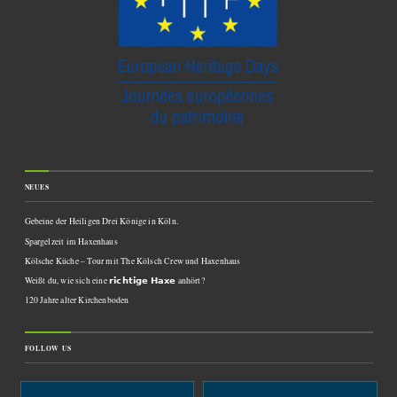
NEUES
Gebeine der Heiligen Drei Könige in Köln.
Spargelzeit im Haxenhaus
Kölsche Küche – Tour mit The Kölsch Crew und Haxenhaus
Weißt du, wie sich eine 𝗿𝗶𝗰𝗵𝘁𝗶𝗴𝗲 𝗛𝗮𝘅𝗲 anhört?
120 Jahre alter Kirchenboden
FOLLOW US