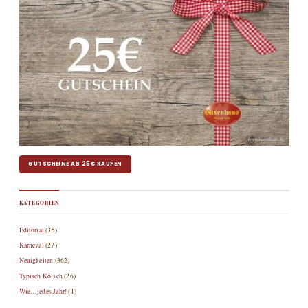
GUTSCHEINE AB 25€ KAUFEN
KATEGORIEN
Editorial
(35)
Karneval
(27)
Neuigkeiten
(362)
Typisch Kölsch
(26)
Wie…jedes Jahr!
(1)