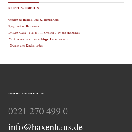
NEUESTE NACHRICHTEN
Gebeine der Heiligen Drei Könige in Köln.
Spargelzeit im Haxenhaus
Kölsche Küche – Tour mit The Kölsch Crew und Haxenhaus
Weißt du, wie sich eine 𝗿𝗶𝗰𝗵𝘁𝗶𝗴𝗲 𝗛𝗮𝘅𝗲 anhört?
120 Jahre alter Kirchenboden
KONTAKT & RESERVIERUNG
0221 270 499 0
info@haxenhaus.de