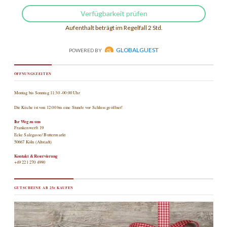
ÖFFNUNGSZEITEN
Montag bis Sonntag 11:30 -00:00 Uhr
Die Küche ist von 12:00 bis eine Stunde vor Schluss geöffnet!
Ihr Weg zu uns
Frankenwerft 19
Ecke Salzgasse/ Buttermarkt
50667 Köln (Altstadt)
Kontakt & Reservierung
+49 221 270 4990
GUTSCHEINE AB 25€ KAUFEN