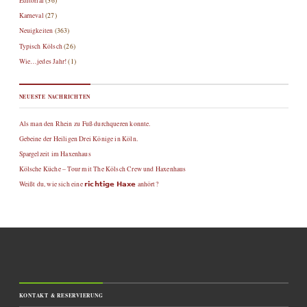
Editorial
(36)
Karneval
(27)
Neuigkeiten
(363)
Typisch Kölsch
(26)
Wie…jedes Jahr!
(1)
NEUESTE NACHRICHTEN
Als man den Rhein zu Fuß durchqueren konnte.
Gebeine der Heiligen Drei Könige in Köln.
Spargelzeit im Haxenhaus
Kölsche Küche – Tour mit The Kölsch Crew und Haxenhaus
Weißt du, wie sich eine 𝗿𝗶𝗰𝗵𝘁𝗶𝗴𝗲 𝗛𝗮𝘅𝗲 anhört?
KONTAKT & RESERVIERUNG