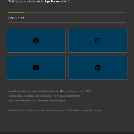
Weißt du, wie sich eine 𝗿𝗶𝗰𝗵𝘁𝗶𝗴𝗲 𝗛𝗮𝘅𝗲 anhört?
FOLLOW US
Haxenhaus® ist ein eingetragenes Warenzeichen der FHW Gastronomie GmbH, 2022
Urheberschutz, Haxenhaus zum Rheingarten, F.H.W. Gastronomie GmbH
Alle Rechte vorbehalten 2022. Haxenhaus zum Rheingarten.
Haxenhaus.de & Haxenhaus.com sind nicht verantwortlich für die Inhalte externer Internetseiten.