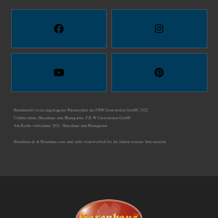
Haxenhaus® ist ein eingetragenes Warenzeichen der FHW Gastronomie GmbH, 2022
Urheberschutz, Haxenhaus zum Rheingarten, F.H.W. Gastronomie GmbH
Alle Rechte vorbehalten 2022. Haxenhaus zum Rheingarten.
Haxenhaus.de & Haxenhaus.com sind nicht verantwortlich für die Inhalte externer Internetseiten.