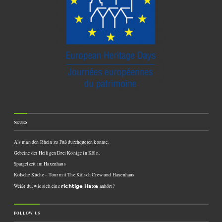
NEUES
Als man den Rhein zu Fuß durchqueren konnte.
Gebeine der Heiligen Drei Könige in Köln.
Spargelzeit im Haxenhaus
Kölsche Küche – Tour mit The Kölsch Crew und Haxenhaus
Weißt du, wie sich eine 𝗿𝗶𝗰𝗵𝘁𝗶𝗴𝗲 𝗛𝗮𝘅𝗲 anhört?
FOLLOW US