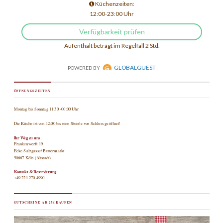
ÖFFNUNGSZEITEN
Montag bis Sonntag 11:30 -00:00 Uhr
Die Küche ist von 12:00 bis eine Stunde vor Schluss geöffnet!
Ihr Weg zu uns
Frankenwerft 19
Ecke Salzgasse/ Buttermarkt
50667 Köln (Altstadt)
Kontakt & Reservierung
+49 221 270 4990
GUTSCHEINE AB 25€ KAUFEN