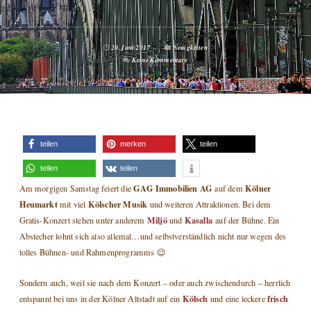
20. Juni 2017
Neuigkeiten
Keine Kommentare
teilen
merken
teilen
teilen
teilen
GAG Immobilien AG
Kölner
Am morgigen Samstag feiert die
auf dem
Heumarkt
Kölscher Musik
mit viel
und weiteren Attraktionen. Bei dem
Miljö
Kasalla
Gratis-Konzert stehen unter anderem
und
auf der Bühne. Ein
Abstecher lohnt sich also allemal…und selbstverständlich nicht nur wegen des
tolles Bühnen- und Rahmenprogramms 😉
Sondern auch, weil sie nach dem Konzert – oder auch zwischendurch – herrlich
Kölsch
frisch
entspannt bei uns in der Kölner Altstadt auf ein
und eine leckere