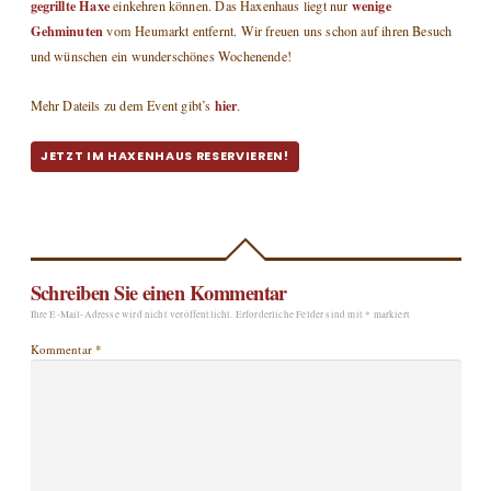
gegrillte Haxe
wenige
einkehren können. Das Haxenhaus liegt nur
Gehminuten
vom Heumarkt entfernt. Wir freuen uns schon auf ihren Besuch
und wünschen ein wunderschönes Wochenende!
hier
Mehr Dateils zu dem Event gibt’s
.
JETZT IM HAXENHAUS RESERVIEREN!
Schreiben Sie einen Kommentar
Ihre E-Mail-Adresse wird nicht veröffentlicht.
Erforderliche Felder sind mit
*
markiert
Kommentar
*