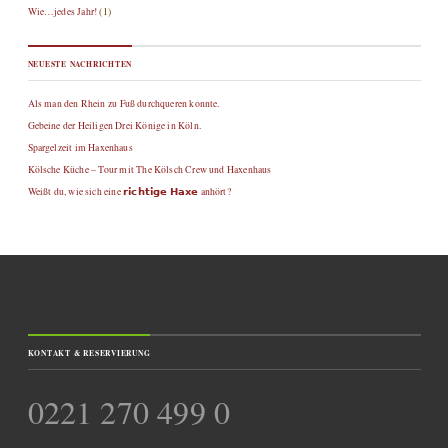
Wie…jedes Jahr!
(1)
NEUESTE NACHRICHTEN
Als man den Rhein zu Fuß durchqueren konnte.
Gebeine der Heiligen Drei Könige in Köln.
Spargelzeit im Haxenhaus
Kölsche Küche – Tour mit The Kölsch Crew und Haxenhaus
Weißt du, wie sich eine 𝗿𝗶𝗰𝗵𝘁𝗶𝗴𝗲 𝗛𝗮𝘅𝗲 anhört?
KONTAKT & RESERVIERUNG
0221 270 499 0