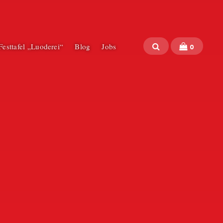
 Festtafel „Luoderei“
Blog
Jobs
0