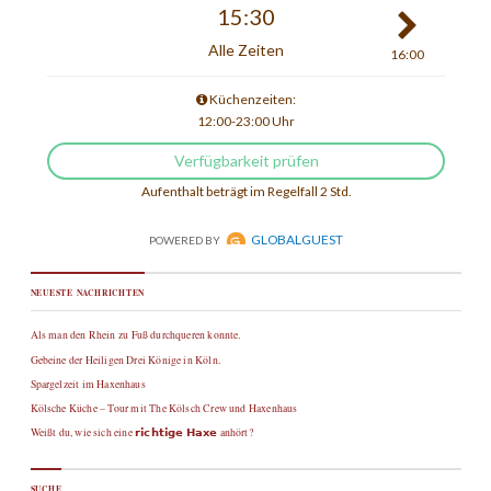
NEUESTE NACHRICHTEN
Als man den Rhein zu Fuß durchqueren konnte.
Gebeine der Heiligen Drei Könige in Köln.
Spargelzeit im Haxenhaus
Kölsche Küche – Tour mit The Kölsch Crew und Haxenhaus
Weißt du, wie sich eine 𝗿𝗶𝗰𝗵𝘁𝗶𝗴𝗲 𝗛𝗮𝘅𝗲 anhört?
SUCHE