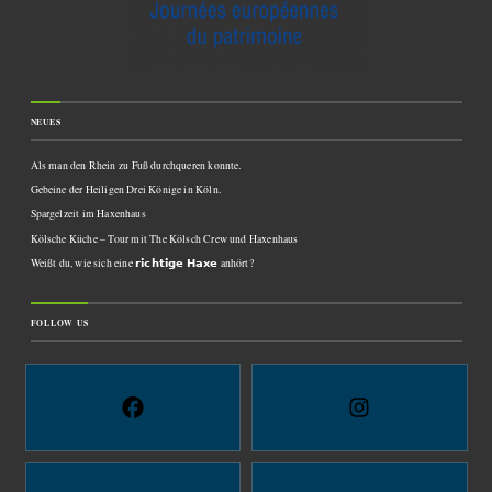
NEUES
Als man den Rhein zu Fuß durchqueren konnte.
Gebeine der Heiligen Drei Könige in Köln.
Spargelzeit im Haxenhaus
Kölsche Küche – Tour mit The Kölsch Crew und Haxenhaus
Weißt du, wie sich eine 𝗿𝗶𝗰𝗵𝘁𝗶𝗴𝗲 𝗛𝗮𝘅𝗲 anhört?
FOLLOW US