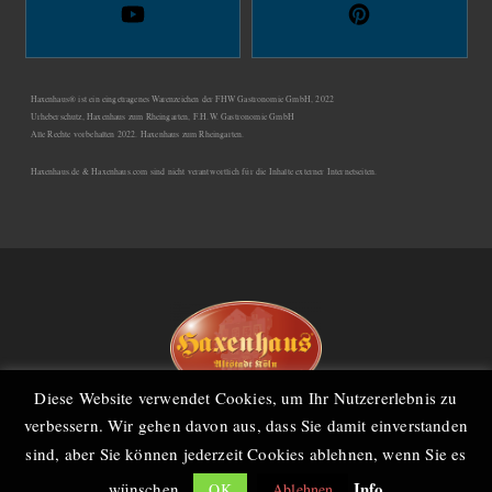
Haxenhaus® ist ein eingetragenes Warenzeichen der FHW Gastronomie GmbH, 2022
Urheberschutz, Haxenhaus zum Rheingarten, F.H.W. Gastronomie GmbH
Alle Rechte vorbehalten 2022. Haxenhaus zum Rheingarten.
Haxenhaus.de & Haxenhaus.com sind nicht verantwortlich für die Inhalte externer Internetseiten.
Diese Website verwendet Cookies, um Ihr Nutzererlebnis zu
verbessern. Wir gehen davon aus, dass Sie damit einverstanden
Kontakt
Gutscheine
Links
Jobs
Teilnahmebedingungen
Datenschutz
sind, aber Sie können jederzeit Cookies ablehnen, wenn Sie es
AGB
Impressum
Info
wünschen.
OK
Ablehnen