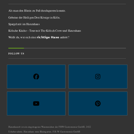
Als man den Rhein zu Fuß durchqueren konnte.
Gebeine der Heiligen Drei Könige in Köln.
Spargelzeit im Haxenhaus
Kölsche Küche – Tour mit The Kölsch Crew und Haxenhaus
Weißt du, wie sich eine 𝗿𝗶𝗰𝗵𝘁𝗶𝗴𝗲 𝗛𝗮𝘅𝗲 anhört?
FOLLOW US
Haxenhaus® ist ein eingetragenes Warenzeichen der FHW Gastronomie GmbH, 2022
Urheberschutz, Haxenhaus zum Rheingarten, F.H.W. Gastronomie GmbH