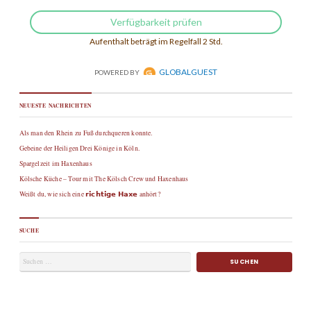
NEUESTE NACHRICHTEN
Als man den Rhein zu Fuß durchqueren konnte.
Gebeine der Heiligen Drei Könige in Köln.
Spargelzeit im Haxenhaus
Kölsche Küche – Tour mit The Kölsch Crew und Haxenhaus
Weißt du, wie sich eine 𝗿𝗶𝗰𝗵𝘁𝗶𝗴𝗲 𝗛𝗮𝘅𝗲 anhört?
SUCHE