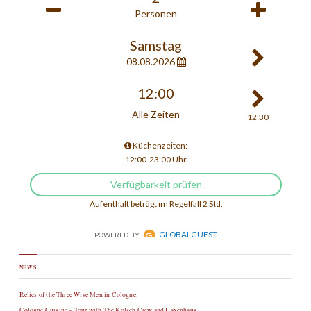
NEWS
Relics of the Three Wise Men in Cologne.
Cologne Cuisine – Tour with The Kölsch Crew and Haxenhaus