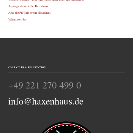
Asparagus time at the Haxenhaus
After the ProWein to the Haxenhaus
Valentine’s day
CONTACT US & RESERVATION
+49 221 270 499 0
info@haxenhaus.de