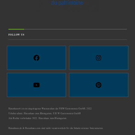
FOLLOW US
Haxenhaus® ist ein eingetragenes Warenzeichen der FHW Gastronomie GmbH, 2022
Urheberschutz, Haxenhaus zum Rheingarten, F.H.W. Gastronomie GmbH
Alle Rechte vorbehalten 2022. Haxenhaus zum Rheingarten.
Haxenhaus.de & Haxenhaus.com sind nicht verantwortlich für die Inhalte externer Internetseiten.