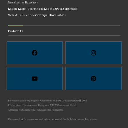
Spargelzeit im Haxenhaus
Kölsche Küche – Tour mit The Kölsch Crew und Haxenhaus
Weißt du, wie sich eine 𝗿𝗶𝗰𝗵𝘁𝗶𝗴𝗲 𝗛𝗮𝘅𝗲 anhört?
FOLLOW US
Haxenhaus® ist ein eingetragenes Warenzeichen der FHW Gastronomie GmbH, 2022
Urheberschutz, Haxenhaus zum Rheingarten, F.H.W. Gastronomie GmbH
Alle Rechte vorbehalten 2022. Haxenhaus zum Rheingarten.
Haxenhaus.de & Haxenhaus.com sind nicht verantwortlich für die Inhalte externer Internetseiten.