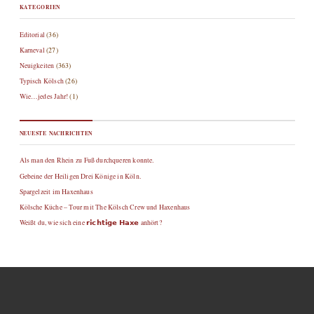
KATEGORIEN
Editorial
(36)
Karneval
(27)
Neuigkeiten
(363)
Typisch Kölsch
(26)
Wie…jedes Jahr!
(1)
NEUESTE NACHRICHTEN
Als man den Rhein zu Fuß durchqueren konnte.
Gebeine der Heiligen Drei Könige in Köln.
Spargelzeit im Haxenhaus
Kölsche Küche – Tour mit The Kölsch Crew und Haxenhaus
Weißt du, wie sich eine 𝗿𝗶𝗰𝗵𝘁𝗶𝗴𝗲 𝗛𝗮𝘅𝗲 anhört?