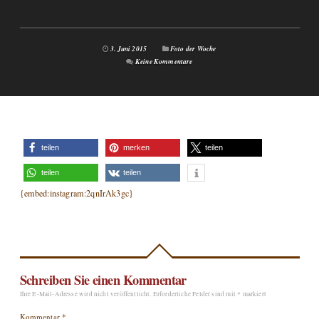
3. Juni 2015
Foto der Woche
Keine Kommentare
teilen
merken
teilen
teilen
teilen
{embed:instagram:2qnIrAk3gc}
Schreiben Sie einen Kommentar
Ihre E-Mail-Adresse wird nicht veröffentlicht.
Erforderliche Felder sind mit
*
markiert
Kommentar
*