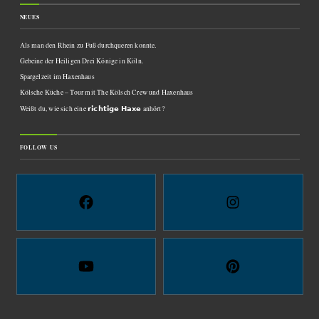
NEUES
Als man den Rhein zu Fuß durchqueren konnte.
Gebeine der Heiligen Drei Könige in Köln.
Spargelzeit im Haxenhaus
Kölsche Küche – Tour mit The Kölsch Crew und Haxenhaus
Weißt du, wie sich eine 𝗿𝗶𝗰𝗵𝘁𝗶𝗴𝗲 𝗛𝗮𝘅𝗲 anhört?
FOLLOW US