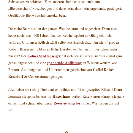
Substanzen zu schützen. Zum anderen aber sicherlich auch, um
„Bierpanschern“ vorzubeugen und durch eine damit einhergehende, gesteigerte
Qualität die Bierwirtschaft anzukurbeln.
Deutsche Biere sind in der ganzen Welt bekannt und angesehen. Denn auch
heute noch, nach 500 Jahren, hat das Reinheitsgebot an Gültigkeit nicht
Kölsch
verloren. Und unser
zählt selbstverständlich dazu. An die 17 großen
Kölsch-Brauereien gibt es in Köln. Darüber wollten sie immer schon mehr
Kölner Stadtanzeiger
wissen? Der
hat sich den kölschen Biermarkt mal ganz
spannende Auflistung
genau angesehen und eine
an Wissenswertem wie
Gaffel Kölsch
Brauort, Alkoholgehalt und Unternehmensgeschichte von
,
Reissdorf & Co.
zusammengetragen.
Jetzt haben sie richtig Durst auf ein kühles und frisch gezapftes Kölsch? Dann
Haxenhaus
kommen sie gerne bei uns im
vorbei. Reservieren können sie ganz
Reservierungsformular
einfach und schnell über unser
. Wir freuen uns auf
sie!