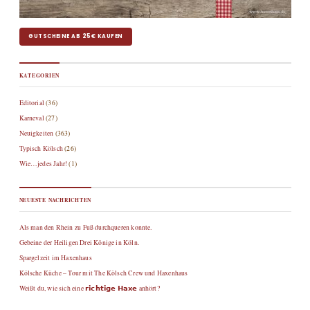
GUTSCHEINE AB 25€ KAUFEN
KATEGORIEN
Editorial
(36)
Karneval
(27)
Neuigkeiten
(363)
Typisch Kölsch
(26)
Wie…jedes Jahr!
(1)
NEUESTE NACHRICHTEN
Als man den Rhein zu Fuß durchqueren konnte.
Gebeine der Heiligen Drei Könige in Köln.
Spargelzeit im Haxenhaus
Kölsche Küche – Tour mit The Kölsch Crew und Haxenhaus
Weißt du, wie sich eine 𝗿𝗶𝗰𝗵𝘁𝗶𝗴𝗲 𝗛𝗮𝘅𝗲 anhört?