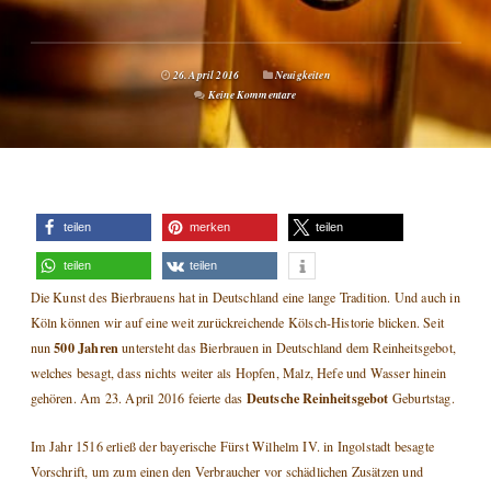
26. April 2016
Neuigkeiten
Keine Kommentare
teilen
merken
teilen
teilen
teilen
Die Kunst des Bierbrauens hat in Deutschland eine lange Tradition. Und auch in
Köln können wir auf eine weit zurückreichende Kölsch-Historie blicken. Seit
500 Jahren
nun
untersteht das Bierbrauen in Deutschland dem Reinheitsgebot,
welches besagt, dass nichts weiter als Hopfen, Malz, Hefe und Wasser hinein
Deutsche Reinheitsgebot
gehören. Am 23. April 2016 feierte das
Geburtstag.
Im Jahr 1516 erließ der bayerische Fürst Wilhelm IV. in Ingolstadt besagte
Vorschrift, um zum einen den Verbraucher vor schädlichen Zusätzen und