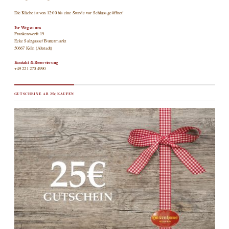
Die Küche ist von 12:00 bis eine Stunde vor Schluss geöffnet!
Ihr Weg zu uns
Frankenwerft 19
Ecke Salzgasse/ Buttermarkt
50667 Köln (Altstadt)
Kontakt & Reservierung
+49 221 270 4990
GUTSCHEINE AB 25€ KAUFEN