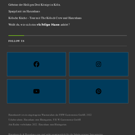
Gebeine der Heiligen Drei Könige in Köln.
Spargelzeit im Haxenhaus
Kölsche Küche – Tour mit The Kölsch Crew und Haxenhaus
Weißt du, wie sich eine 𝗿𝗶𝗰𝗵𝘁𝗶𝗴𝗲 𝗛𝗮𝘅𝗲 anhört?
FOLLOW US
Haxenhaus® ist ein eingetragenes Warenzeichen der FHW Gastronomie GmbH, 2022
Urheberschutz, Haxenhaus zum Rheingarten, F.H.W. Gastronomie GmbH
Alle Rechte vorbehalten 2022. Haxenhaus zum Rheingarten.
Haxenhaus.de & Haxenhaus.com sind nicht verantwortlich für die Inhalte externer Internetseiten.