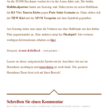
An die 20.000 Zuschauer werden live in der Arena dabei sein. Die beiden
Halbfinalpartien
finden am Samstag statt. Dabei treten im ersten Halbfinale
KS Vive Tauron Kielce
Paris Saint-Germain
der
gegen
an. Dann stehen sich
THW Kiel
MVM Veszprém
der
und der
auf dem Spielfeld gegenüber.
Am Sonntag treten zum einen die Verlierer aus dem Halbfinale um den dritten
Finalspiel
Platz gegeneinander an. Zum anderen steigt das
! Alle weiteren
hier
wichtigen Informationen erhalten sie
.
Fotograf:
Armin Kübelbeck
– own picture –
Lassen sie dieses ereignisreiche Sportevent im Anschluss bei uns im
reservieren
Haxenhaus ausklingen und
sie noch heute. Das gesamte
Haxenhaus-Team freut sich auf ihren Besuch!
Schreiben Sie einen Kommentar
Ihre E-Mail-Adresse wird nicht veröffentlicht.
Erforderliche Felder sind mit
*
markiert