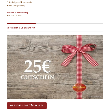
Ecke Salzgasse/ Buttermarkt
50667 Köln (Altstadt)
Kontakt & Reservierung
+49 221 270 4990
GUTSCHEINE AB 25€ KAUFEN
GUTSCHEINE AB 25€ KAUFEN