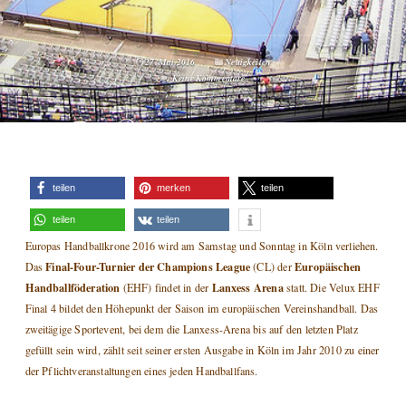
27. Mai 2016
Neuigkeiten
Keine Kommentare
teilen
merken
teilen
teilen
teilen
Europas Handballkrone 2016 wird am Samstag und Sonntag in Köln verliehen.
Final-Four-Turnier der Champions League
Europäischen
Das
(CL) der
Handballföderation
Lanxess Arena
(EHF) findet in der
statt. Die Velux EHF
Final 4 bildet den Höhepunkt der Saison im europäischen Vereinshandball. Das
zweitägige Sportevent, bei dem die Lanxess-Arena bis auf den letzten Platz
gefüllt sein wird, zählt seit seiner ersten Ausgabe in Köln im Jahr 2010 zu einer
der Pflichtveranstaltungen eines jeden Handballfans.