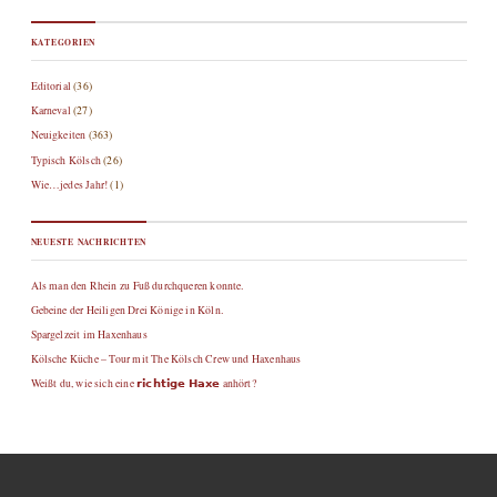
KATEGORIEN
Editorial
(36)
Karneval
(27)
Neuigkeiten
(363)
Typisch Kölsch
(26)
Wie…jedes Jahr!
(1)
NEUESTE NACHRICHTEN
Als man den Rhein zu Fuß durchqueren konnte.
Gebeine der Heiligen Drei Könige in Köln.
Spargelzeit im Haxenhaus
Kölsche Küche – Tour mit The Kölsch Crew und Haxenhaus
Weißt du, wie sich eine 𝗿𝗶𝗰𝗵𝘁𝗶𝗴𝗲 𝗛𝗮𝘅𝗲 anhört?