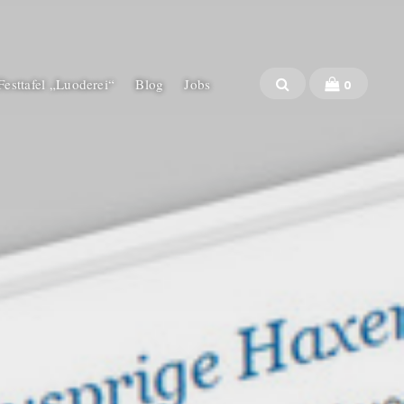
 Festtafel „Luoderei“
Blog
Jobs
0