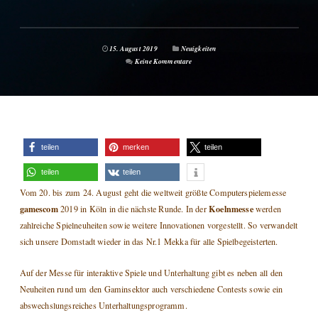
15. August 2019
Neuigkeiten
Keine Kommentare
teilen
merken
teilen
teilen
teilen
Vom 20. bis zum 24. August geht die weltweit größte Computerspielemesse
gamescom
Koelnmesse
2019 in Köln in die nächste Runde. In der
werden
zahlreiche Spielneuheiten sowie weitere Innovationen vorgestellt. So verwandelt
sich unsere Domstadt wieder in das Nr.1 Mekka für alle Spielbegeisterten.
Auf der Messe für interaktive Spiele und Unterhaltung gibt es neben all den
Neuheiten rund um den Gaminsektor auch verschiedene Contests sowie ein
abswechslungsreiches Unterhaltungsprogramm.