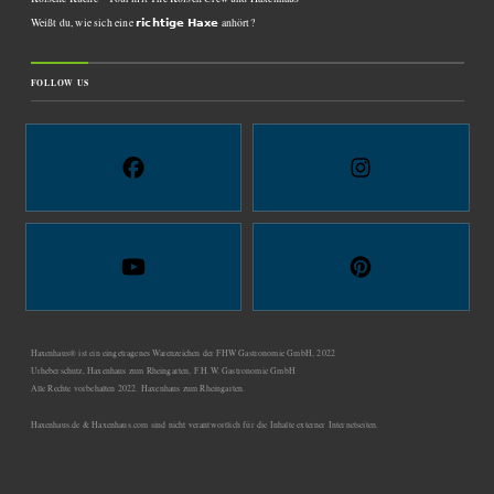
Weißt du, wie sich eine 𝗿𝗶𝗰𝗵𝘁𝗶𝗴𝗲 𝗛𝗮𝘅𝗲 anhört?
FOLLOW US
Haxenhaus® ist ein eingetragenes Warenzeichen der FHW Gastronomie GmbH, 2022
Urheberschutz, Haxenhaus zum Rheingarten, F.H.W. Gastronomie GmbH
Alle Rechte vorbehalten 2022. Haxenhaus zum Rheingarten.
Haxenhaus.de & Haxenhaus.com sind nicht verantwortlich für die Inhalte externer Internetseiten.