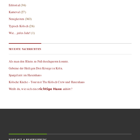
Editorial
(36)
Karneval
(27)
Neuigkeiten
(363)
Typisch Kölsch
(26)
Wie…jedes Jahr!
(1)
NEUESTE NACHRICHTEN
Als man den Rhein zu Fuß durchqueren konnte.
Gebeine der Heiligen Drei Könige in Köln.
Spargelzeit im Haxenhaus
Kölsche Küche – Tour mit The Kölsch Crew und Haxenhaus
Weißt du, wie sich eine 𝗿𝗶𝗰𝗵𝘁𝗶𝗴𝗲 𝗛𝗮𝘅𝗲 anhört?
KONTAKT & RESERVIERUNG