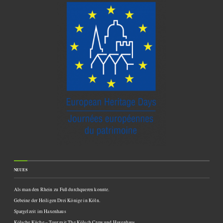
NEUES
Als man den Rhein zu Fuß durchqueren konnte.
Gebeine der Heiligen Drei Könige in Köln.
Spargelzeit im Haxenhaus
Kölsche Küche – Tour mit The Kölsch Crew und Haxenhaus