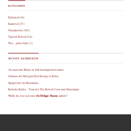
KATEGORIEN
Editorial
(36)
Karneval
(27)
Neuigkeiten
(363)
Typisch Kölsch
(26)
Wie…jedes Jahr!
(1)
NEUESTE NACHRICHTEN
Als man den Rhein zu Fuß durchqueren konnte.
Gebeine der Heiligen Drei Könige in Köln.
Spargelzeit im Haxenhaus
Kölsche Küche – Tour mit The Kölsch Crew und Haxenhaus
Weißt du, wie sich eine 𝗿𝗶𝗰𝗵𝘁𝗶𝗴𝗲 𝗛𝗮𝘅𝗲 anhört?