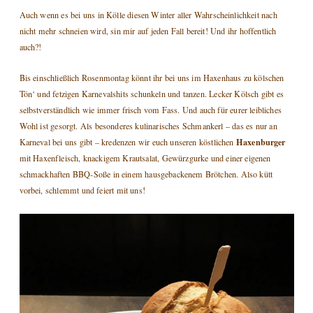
Auch wenn es bei uns in Kölle diesen Winter aller Wahrscheinlichkeit nach
nicht mehr schneien wird, sin mir auf jeden Fall bereit! Und ihr hoffentlich
auch?!
Bis einschließlich Rosenmontag könnt ihr bei uns im Haxenhaus zu kölschen
Tön‘ und fetzigen Karnevalshits schunkeln und tanzen. Lecker Kölsch gibt es
selbstverständlich wie immer frisch vom Fass. Und auch für eurer leibliches
Wohl ist gesorgt. Als besonderes kulinarisches Schmankerl – das es nur an
Haxenburger
Karneval bei uns gibt – kredenzen wir euch unseren köstlichen
mit Haxenfleisch, knackigem Krautsalat, Gewürzgurke und einer eigenen
schmackhaften BBQ-Soße in einem hausgebackenem Brötchen. Also kütt
vorbei, schlemmt und feiert mit uns!