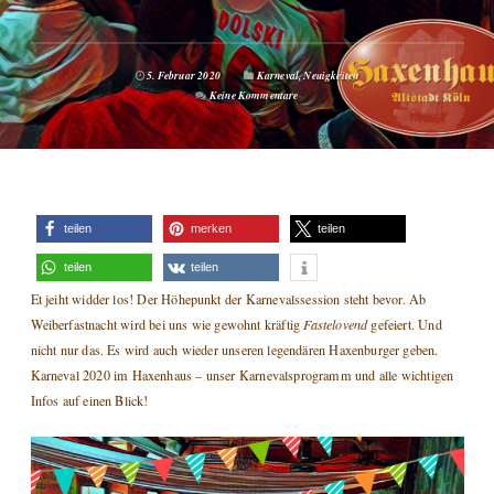
5. Februar 2020
Karneval
,
Neuigkeiten
Keine Kommentare
teilen
merken
teilen
teilen
teilen
Et jeiht widder los! Der Höhepunkt der Karnevalssession steht bevor. Ab
Weiberfastnacht wird bei uns wie gewohnt kräftig
Fastelovend
gefeiert. Und
nicht nur das. Es wird auch wieder unseren legendären Haxenburger geben.
Karneval 2020 im Haxenhaus – unser Karnevalsprogramm und alle wichtigen
Infos auf einen Blick!