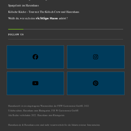
Spargelzeit im Haxenhaus
Kölsche Küche – Tour mit The Kölsch Crew und Haxenhaus
Weißt du, wie sich eine 𝗿𝗶𝗰𝗵𝘁𝗶𝗴𝗲 𝗛𝗮𝘅𝗲 anhört?
FOLLOW US
Haxenhaus® ist ein eingetragenes Warenzeichen der FHW Gastronomie GmbH, 2022
Urheberschutz, Haxenhaus zum Rheingarten, F.H.W. Gastronomie GmbH
Alle Rechte vorbehalten 2022. Haxenhaus zum Rheingarten.
Haxenhaus.de & Haxenhaus.com sind nicht verantwortlich für die Inhalte externer Internetseiten.