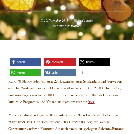
20. November 2015
Neuigkeiten
Keine Kommentare
teilen
merken
teilen
teilen
teilen
Rund 70 Stände laden bis zum 23. Dezember zum Schlendern und Verweilen
ein. Der Weihnachtsmarkt ist täglich geöffnet von 11.00 – 21.00 Uhr, freitags
und samstags sogar bis 22.00 Uhr. Einen ausführlichen Überblick über das
hier
kulturelle Programm und Veranstaltungen erhalten sie
.
Mit seiner direkten Lage im Rheinauhafen am Rhein könnte die Kulisse kaum
malerischer sein. Und nicht nur das. Das Haxenhaus liegt nur wenige
Gehminuten entfernt. Kommen Sie nach einem ausgiebigem Advents-Bummel