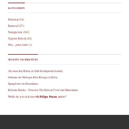
KATEGORIEN
Editorial
(36)
Karneval
(27)
Neuigkeiten
(363)
Typisch Kölsch
(26)
Wie…jedes Jahr!
(1)
NEUESTE NACHRICHTEN
Als man den Rhein zu Fuß durchqueren konnte.
Gebeine der Heiligen Drei Könige in Köln.
Spargelzeit im Haxenhaus
Kölsche Küche – Tour mit The Kölsch Crew und Haxenhaus
Weißt du, wie sich eine 𝗿𝗶𝗰𝗵𝘁𝗶𝗴𝗲 𝗛𝗮𝘅𝗲 anhört?