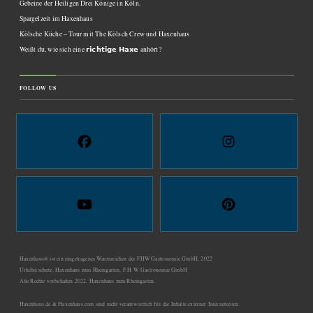
Gebeine der Heiligen Drei Könige in Köln.
Spargelzeit im Haxenhaus
Kölsche Küche – Tour mit The Kölsch Crew und Haxenhaus
Weißt du, wie sich eine 𝗿𝗶𝗰𝗵𝘁𝗶𝗴𝗲 𝗛𝗮𝘅𝗲 anhört?
FOLLOW US
Haxenhaus® ist ein eingetragenes Warenzeichen der FHW Gastronomie GmbH, 2022
Urheberschutz, Haxenhaus zum Rheingarten, F.H.W. Gastronomie GmbH
Alle Rechte vorbehalten 2022. Haxenhaus zum Rheingarten.
Haxenhaus.de & Haxenhaus.com sind nicht verantwortlich für die Inhalte externer Internetseiten.