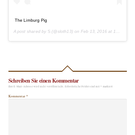
The Limburg Pig
A post shared by
S
(@sloth13) on
Feb 13, 2016 at 12:00pm PST
Schreiben Sie einen Kommentar
Ihre E-Mail-Adresse wird nicht veröffentlicht.
Erforderliche Felder sind mit
*
markiert
Kommentar
*