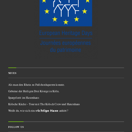
NEUES
Als man den Rhein zu Fuß durchqueren konnte.
Gebeine der Heiligen Drei Könige in Köln.
Spargelzeit im Haxenhaus
Kölsche Küche – Tour mit The Kölsch Crew und Haxenhaus
Weißt du, wie sich eine 𝗿𝗶𝗰𝗵𝘁𝗶𝗴𝗲 𝗛𝗮𝘅𝗲 anhört?
FOLLOW US