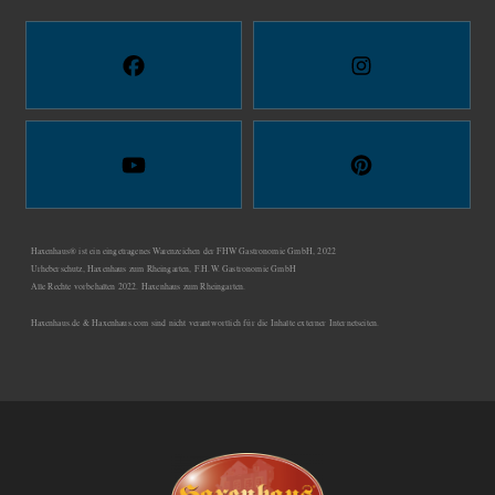
Haxenhaus® ist ein eingetragenes Warenzeichen der FHW Gastronomie GmbH, 2022
Urheberschutz, Haxenhaus zum Rheingarten, F.H.W. Gastronomie GmbH
Alle Rechte vorbehalten 2022. Haxenhaus zum Rheingarten.
Haxenhaus.de & Haxenhaus.com sind nicht verantwortlich für die Inhalte externer Internetseiten.