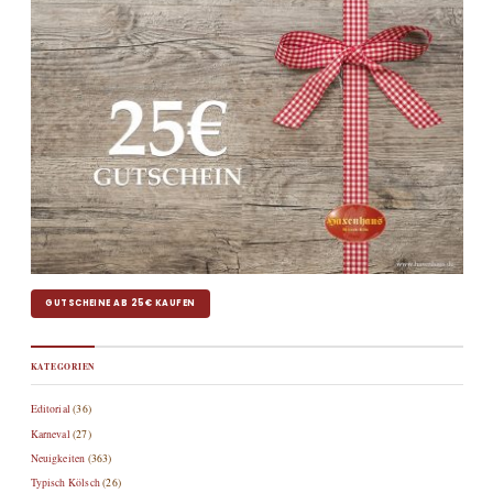
GUTSCHEINE AB 25€ KAUFEN
KATEGORIEN
Editorial
(36)
Karneval
(27)
Neuigkeiten
(363)
Typisch Kölsch
(26)