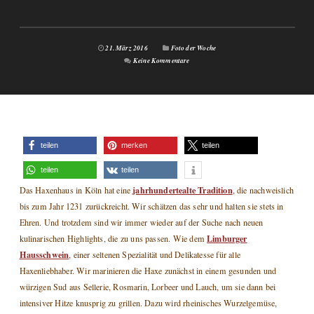
21. März 2016
Foto der Woche
Keine Kommentare
teilen
merken
teilen
teilen
teilen
jahrhundertealte Tradition
Das Haxenhaus in Köln hat eine
, die nachweislich
bis zum Jahr 1231 zurückreicht. Wir schätzen das sehr und halten sie stets in
Ehren. Und trotzdem sind wir immer wieder auf der Suche nach neuen
Limburger
kulinarischen Highlights, die zu uns passen. Wie dem
Hausschwein
, einer seltenen Spezialität und Delikatesse für alle
Haxenliebhaber. Wir marinieren die Haxe zunächst in einem gesunden und
würzigen Sud aus Sellerie, Rosmarin, Lorbeer und Lauch, um sie dann bei
intensiver Hitze knusprig zu grillen. Dazu wird rheinisches Wurzelgemüse,