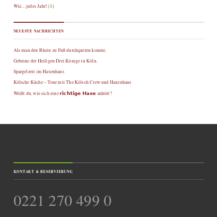
Wie…jedes Jahr!
(1)
NEUESTE NACHRICHTEN
Als man den Rhein zu Fuß durchqueren konnte.
Gebeine der Heiligen Drei Könige in Köln.
Spargelzeit im Haxenhaus
Kölsche Küche – Tour mit The Kölsch Crew und Haxenhaus
Weißt du, wie sich eine 𝗿𝗶𝗰𝗵𝘁𝗶𝗴𝗲 𝗛𝗮𝘅𝗲 anhört?
KONTAKT & RESERVIERUNG
0221 270 499 0