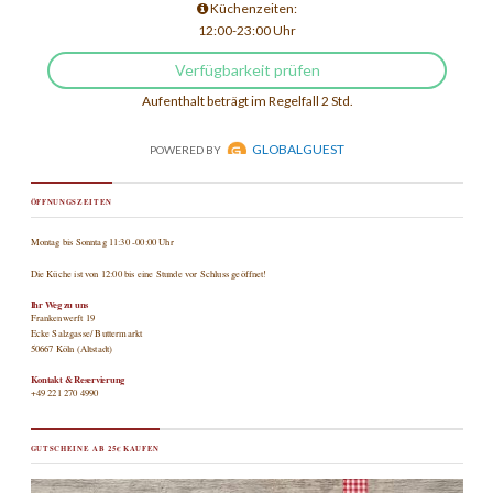
ÖFFNUNGSZEITEN
Montag bis Sonntag 11:30 -00:00 Uhr
Die Küche ist von 12:00 bis eine Stunde vor Schluss geöffnet!
Ihr Weg zu uns
Frankenwerft 19
Ecke Salzgasse/ Buttermarkt
50667 Köln (Altstadt)
Kontakt & Reservierung
+49 221 270 4990
GUTSCHEINE AB 25€ KAUFEN