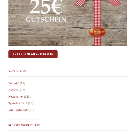
GUTSCHEINE AB 25€ KAUFEN
KATEGORIEN
Editorial
(36)
Karneval
(27)
Neuigkeiten
(363)
Typisch Kölsch
(26)
Wie…jedes Jahr!
(1)
NEUESTE NACHRICHTEN