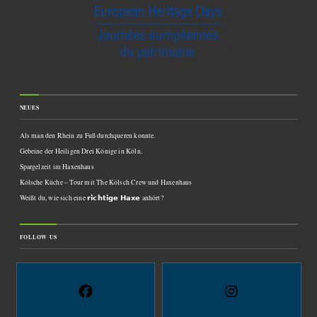
NEUES
Als man den Rhein zu Fuß durchqueren konnte.
Gebeine der Heiligen Drei Könige in Köln.
Spargelzeit im Haxenhaus
Kölsche Küche – Tour mit The Kölsch Crew und Haxenhaus
Weißt du, wie sich eine 𝗿𝗶𝗰𝗵𝘁𝗶𝗴𝗲 𝗛𝗮𝘅𝗲 anhört?
FOLLOW US