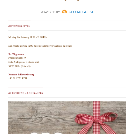
ÖFFNUNGSZEITEN
Montag bis Sonntag 11:30 -00:00 Uhr
Die Küche ist von 12:00 bis eine Stunde vor Schluss geöffnet!
Ihr Weg zu uns
Frankenwerft 19
Ecke Salzgasse/ Buttermarkt
50667 Köln (Altstadt)
Kontakt & Reservierung
+49 221 270 4990
GUTSCHEINE AB 25€ KAUFEN