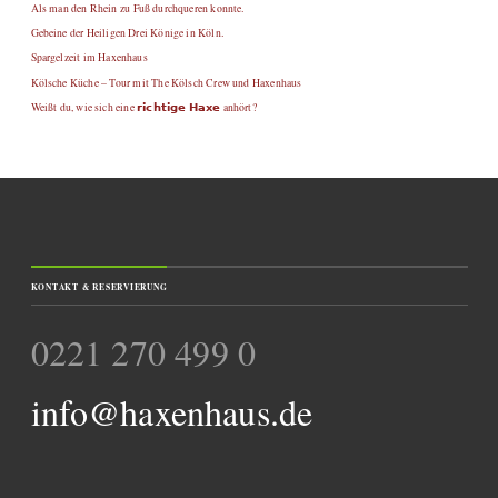
Als man den Rhein zu Fuß durchqueren konnte.
Gebeine der Heiligen Drei Könige in Köln.
Spargelzeit im Haxenhaus
Kölsche Küche – Tour mit The Kölsch Crew und Haxenhaus
Weißt du, wie sich eine 𝗿𝗶𝗰𝗵𝘁𝗶𝗴𝗲 𝗛𝗮𝘅𝗲 anhört?
KONTAKT & RESERVIERUNG
0221 270 499 0
info@haxenhaus.de