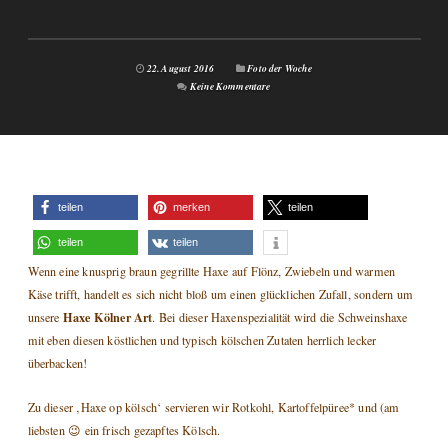
22. August 2016
Foto der Woche
Keine Kommentare
teilen
merken
teilen
teilen
teilen
Wenn eine knusprig braun gegrillte Haxe auf Flönz, Zwiebeln und warmen
Käse trifft, handelt es sich nicht bloß um einen glücklichen Zufall, sondern um
Haxe Kölner Art
unsere
. Bei dieser Haxenspezialität wird die Schweinshaxe
mit eben diesen köstlichen und typisch kölschen Zutaten herrlich lecker
überbacken!
Zu dieser ‚Haxe op kölsch‘ servieren wir Rotkohl, Kartoffelpüree* und (am
liebsten 😉 ein frisch gezapftes Kölsch.