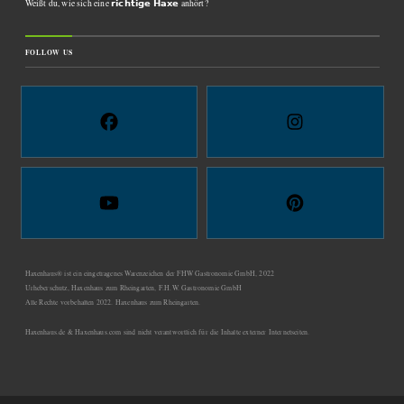
Weißt du, wie sich eine 𝗿𝗶𝗰𝗵𝘁𝗶𝗴𝗲 𝗛𝗮𝘅𝗲 anhört?
FOLLOW US
Haxenhaus® ist ein eingetragenes Warenzeichen der FHW Gastronomie GmbH, 2022
Urheberschutz, Haxenhaus zum Rheingarten, F.H.W. Gastronomie GmbH
Alle Rechte vorbehalten 2022. Haxenhaus zum Rheingarten.
Haxenhaus.de & Haxenhaus.com sind nicht verantwortlich für die Inhalte externer Internetseiten.