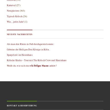
Karneval
(27)
Neuigkeiten
(363)
Typisch Kölsch
(26)
Wie…jedes Jahr!
(1)
NEUESTE NACHRICHTEN
Als man den Rhein zu Fuß durchqueren konnte.
Gebeine der Heiligen Drei Könige in Köln.
Spargelzeit im Haxenhaus
Kölsche Küche – Tour mit The Kölsch Crew und Haxenhaus
Weißt du, wie sich eine 𝗿𝗶𝗰𝗵𝘁𝗶𝗴𝗲 𝗛𝗮𝘅𝗲 anhört?
KONTAKT & RESERVIERUNG