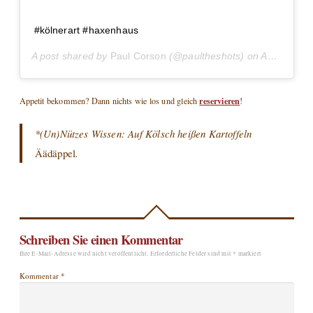
#kölnerart #haxenhaus
A post shared by
Paul Corson
(@paultheshots) on
Aug 19, 2016 at 2:35pm PDT
reservieren
Appetit bekommen? Dann nichts wie los und gleich
!
*(Un)Nützes Wissen: Auf Kölsch heißen Kartoffeln
Äädäppel
.
Schreiben Sie einen Kommentar
Ihre E-Mail-Adresse wird nicht veröffentlicht.
Erforderliche Felder sind mit
*
markiert
Kommentar
*