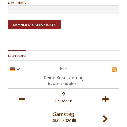
zehn − fünf =
KOMM VORBEI