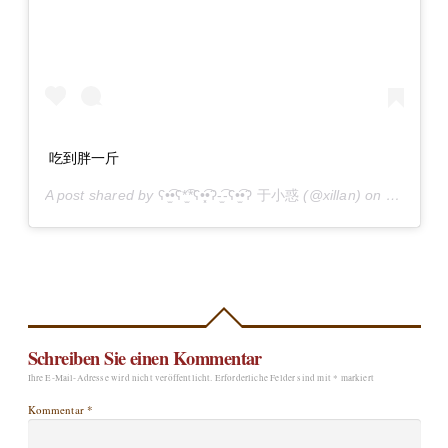
吃到胖一斤
A post shared by
ʕ•̫͡•ʕ*̫͡*ʕ•͓͡•ʔ-̫͡-ʕ•̫͡•ʔ 于小惑
(@xillan) on
Jun 25, 
Schreiben Sie einen Kommentar
Ihre E-Mail-Adresse wird nicht veröffentlicht.
Erforderliche Felder sind mit
*
markiert
Kommentar
*