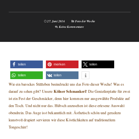
27. Juni 2016
Foto der Woche
Keine Kommentare
teilen
merken
teilen
teilen
teilen
Wie ein barockes Stillleben beeindruckt uns das Foto dieser Woche! Was es
Kölner Schmankerl
darauf zu sehen gibt? Unsere
! Die Genießerplatte für zwei
ist ein Fest der Geschmäcker, denn hier kommen nur ausgewählte Produkte auf
den Tisch. Und nicht nur das. Hübsch anzusehen ist diese erlesene Auswahl
obendrein. Das Auge isst bekanntlich mit. Ästhetisch schön und geradezu
kunstvoll drapiert servieren wir diese Köstlichkeiten auf traditionellem
Tongeschirr!