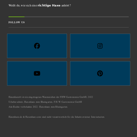
Weißt du, wie sich eine 𝗿𝗶𝗰𝗵𝘁𝗶𝗴𝗲 𝗛𝗮𝘅𝗲 anhört?
FOLLOW US
Haxenhaus® ist ein eingetragenes Warenzeichen der FHW Gastronomie GmbH, 2022
Urheberschutz, Haxenhaus zum Rheingarten, F.H.W. Gastronomie GmbH
Alle Rechte vorbehalten 2022. Haxenhaus zum Rheingarten.
Haxenhaus.de & Haxenhaus.com sind nicht verantwortlich für die Inhalte externer Internetseiten.