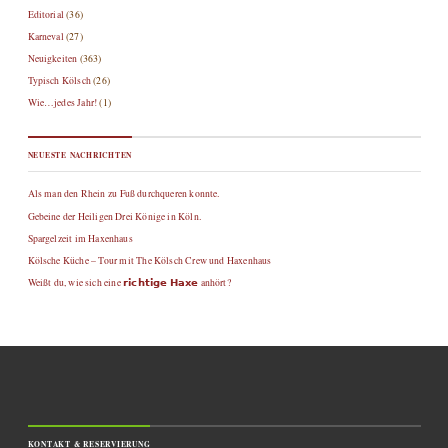
Editorial
(36)
Karneval
(27)
Neuigkeiten
(363)
Typisch Kölsch
(26)
Wie…jedes Jahr!
(1)
NEUESTE NACHRICHTEN
Als man den Rhein zu Fuß durchqueren konnte.
Gebeine der Heiligen Drei Könige in Köln.
Spargelzeit im Haxenhaus
Kölsche Küche – Tour mit The Kölsch Crew und Haxenhaus
Weißt du, wie sich eine 𝗿𝗶𝗰𝗵𝘁𝗶𝗴𝗲 𝗛𝗮𝘅𝗲 anhört?
KONTAKT & RESERVIERUNG