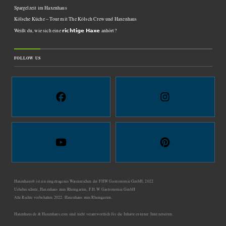
Spargelzeit im Haxenhaus
Kölsche Küche – Tour mit The Kölsch Crew und Haxenhaus
Weißt du, wie sich eine 𝗿𝗶𝗰𝗵𝘁𝗶𝗴𝗲 𝗛𝗮𝘅𝗲 anhört?
FOLLOW US
Haxenhaus® ist ein eingetragenes Warenzeichen der FHW Gastronomie GmbH, 2022
Urheberschutz, Haxenhaus zum Rheingarten, F.H.W. Gastronomie GmbH
Alle Rechte vorbehalten 2022. Haxenhaus zum Rheingarten.
Haxenhaus.de & Haxenhaus.com sind nicht verantwortlich für die Inhalte externer Internetseiten.