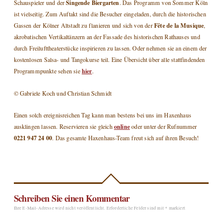
Singende Biergarten
Schauspieler und der
. Das Programm von Sommer Köln
ist vielseitig. Zum Auftakt sind die Besucher eingeladen, durch die historischen
Fête de la Musique
Gassen der Kölner Altstadt zu flanieren und sich von der
,
akrobatischen Vertikaltänzern an der Fassade des historischen Rathauses und
durch Freilufttheaterstücke inspirieren zu lassen. Oder nehmen sie an einem der
kostenlosen Salsa- und Tangokurse teil. Eine Übersicht über alle stattfindenden
hier
Programmpunkte sehen sie
.
© Gabriele Koch und Christian Schmidt
Einen solch ereignisreichen Tag kann man bestens bei uns im Haxenhaus
online
ausklingen lassen. Reservieren sie gleich
oder unter der Rufnummer
0221 947 24 00
. Das gesamte Haxenhaus-Team freut sich auf ihren Besuch!
Schreiben Sie einen Kommentar
Ihre E-Mail-Adresse wird nicht veröffentlicht.
Erforderliche Felder sind mit
*
markiert