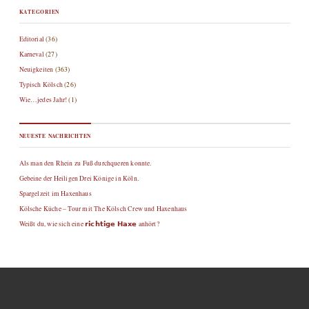
KATEGORIEN
Editorial
(36)
Karneval
(27)
Neuigkeiten
(363)
Typisch Kölsch
(26)
Wie…jedes Jahr!
(1)
NEUESTE NACHRICHTEN
Als man den Rhein zu Fuß durchqueren konnte.
Gebeine der Heiligen Drei Könige in Köln.
Spargelzeit im Haxenhaus
Kölsche Küche – Tour mit The Kölsch Crew und Haxenhaus
Weißt du, wie sich eine 𝗿𝗶𝗰𝗵𝘁𝗶𝗴𝗲 𝗛𝗮𝘅𝗲 anhört?