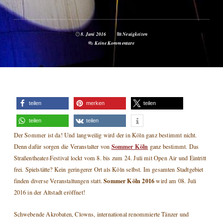
8. Juni 2016
Neuigkeiten
Keine Kommentare
teilen
merken
teilen
teilen
teilen
Der Sommer ist da! Und langweilig wird der in Köln ganz bestimmt nicht.
Sommer Köln
Denn dafür sorgen die Veranstalter von
ganz bestimmt. Das
Straßentheater-Festival lockt vom 8. bis zum 24. Juli mit Open Air und Eintritt
frei. Spielstätte? Kein geringerer Ort als Köln selbst. Im gesamten Stadtgebiet
Sommer Köln 2016
finden diverse Veranstaltungen statt.
wird am 08. Juli
2016 in der Altstadt eröffnet!
Schwebende Akrobaten, Clowns, international renommierte Tänzer und