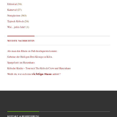
Editorial
(36)
Karneval
(27)
Neuigkeiten
(363)
Typisch Kölsch
(26)
Wie…jedes Jahr!
(1)
NEUESTE NACHRICHTEN
Als man den Rhein zu Fuß durchqueren konnte.
Gebeine der Heiligen Drei Könige in Köln.
Spargelzeit im Haxenhaus
Kölsche Küche – Tour mit The Kölsch Crew und Haxenhaus
Weißt du, wie sich eine 𝗿𝗶𝗰𝗵𝘁𝗶𝗴𝗲 𝗛𝗮𝘅𝗲 anhört?
KONTAKT & RESERVIERUNG