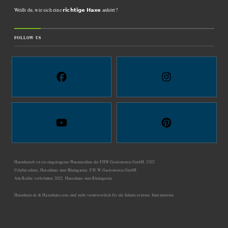
Weißt du, wie sich eine 𝗿𝗶𝗰𝗵𝘁𝗶𝗴𝗲 𝗛𝗮𝘅𝗲 anhört?
FOLLOW US
Haxenhaus® ist ein eingetragenes Warenzeichen der FHW Gastronomie GmbH, 2022
Urheberschutz, Haxenhaus zum Rheingarten, F.H.W. Gastronomie GmbH
Alle Rechte vorbehalten 2022. Haxenhaus zum Rheingarten.
Haxenhaus.de & Haxenhaus.com sind nicht verantwortlich für die Inhalte externer Internetseiten.