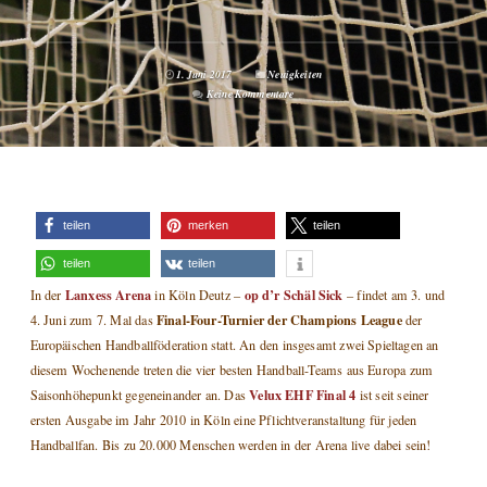
1. Juni 2017
Neuigkeiten
Keine Kommentare
teilen
merken
teilen
teilen
teilen
Lanxess Arena
op d’r Schäl Sick
In der
in Köln Deutz –
– findet am 3. und
Final-Four-Turnier der Champions League
4. Juni zum 7. Mal das
der
Europäischen Handballföderation statt. An den insgesamt zwei Spieltagen an
diesem Wochenende treten die vier besten Handball-Teams aus Europa zum
Velux EHF Final 4
Saisonhöhepunkt gegeneinander an. Das
ist seit seiner
ersten Ausgabe im Jahr 2010 in Köln eine Pflichtveranstaltung für jeden
Handballfan. Bis zu 20.000 Menschen werden in der Arena live dabei sein!