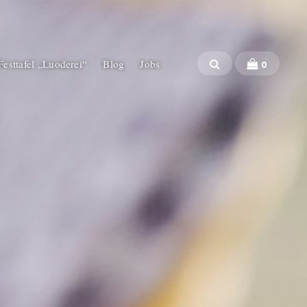
 Festtafel „Luoderei“
Blog
Jobs
0