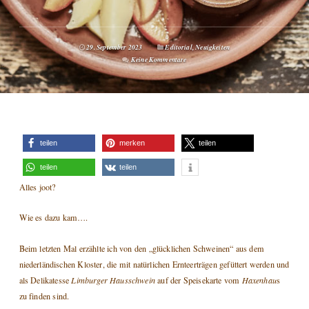
29. September 2023
Editorial
,
Neuigkeiten
Keine Kommentare
teilen
merken
teilen
teilen
teilen
Alles joot?
Wie es dazu kam….
Beim letzten Mal erzählte ich von den „glücklichen Schweinen“ aus dem
niederländischen Kloster, die mit natürlichen Ernteerträgen gefüttert werden und
als Delikatesse
Limburger Hausschwein
auf der Speisekarte vom
Haxenhau
s
zu finden sind.