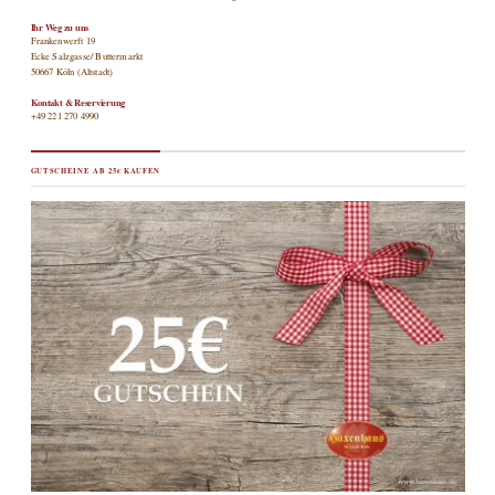
Ihr Weg zu uns
Frankenwerft 19
Ecke Salzgasse/ Buttermarkt
50667 Köln (Altstadt)
Kontakt & Reservierung
+49 221 270 4990
GUTSCHEINE AB 25€ KAUFEN