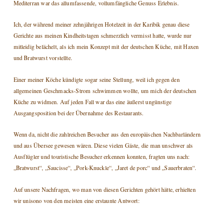
Mediterran war das allumfassende, vollumfängliche Genuss Erlebnis.
Ich, der während meiner zehnjährigen Hotelzeit in der Karibik genau diese
Gerichte aus meinen Kindheitstagen schmerzlich vermisst hatte, wurde nur
mitleidig belächelt, als ich mein Konzept mit der deutschen Küche, mit Haxen
und Bratwurst vorstellte.
Einer meiner Köche kündigte sogar seine Stellung, weil ich gegen den
allgemeinen Geschmacks-Strom schwimmen wollte, um mich der deutschen
Küche zu widmen. Auf jeden Fall war das eine äußerst ungünstige
Ausgangsposition bei der Übernahme des Restaurants.
Wenn da, nicht die zahlreichen Besucher aus den europäischen Nachbarländern
und aus Übersee gewesen wären. Diese vielen Gäste, die man unschwer als
Ausflügler und touristische Besucher erkennen konnten, fragten uns nach:
„Bratwurst“, „Saucisse“, „Pork-Knuckle“, „Jaret de porc“ und „Sauerbraten“.
Auf unsere Nachfragen, wo man von diesen Gerichten gehört hätte, erhielten
wir unisono von den meisten eine erstaunte Antwort: