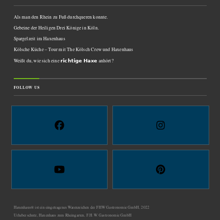
Als man den Rhein zu Fuß durchqueren konnte.
Gebeine der Heiligen Drei Könige in Köln.
Spargelzeit im Haxenhaus
Kölsche Küche – Tour mit The Kölsch Crew und Haxenhaus
Weißt du, wie sich eine 𝗿𝗶𝗰𝗵𝘁𝗶𝗴𝗲 𝗛𝗮𝘅𝗲 anhört?
FOLLOW US
Haxenhaus® ist ein eingetragenes Warenzeichen der FHW Gastronomie GmbH, 2022
Urheberschutz, Haxenhaus zum Rheingarten, F.H.W. Gastronomie GmbH