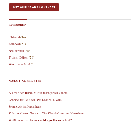
GUTSCHEINE AB 25€ KAUFEN
KATEGORIEN
Editorial
(36)
Karneval
(27)
Neuigkeiten
(363)
Typisch Kölsch
(26)
Wie…jedes Jahr!
(1)
NEUESTE NACHRICHTEN
Als man den Rhein zu Fuß durchqueren konnte.
Gebeine der Heiligen Drei Könige in Köln.
Spargelzeit im Haxenhaus
Kölsche Küche – Tour mit The Kölsch Crew und Haxenhaus
Weißt du, wie sich eine 𝗿𝗶𝗰𝗵𝘁𝗶𝗴𝗲 𝗛𝗮𝘅𝗲 anhört?