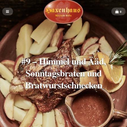
0
#9 – Himmel und Ääd,
Sonntagsbraten und
Bratwurstschnecken