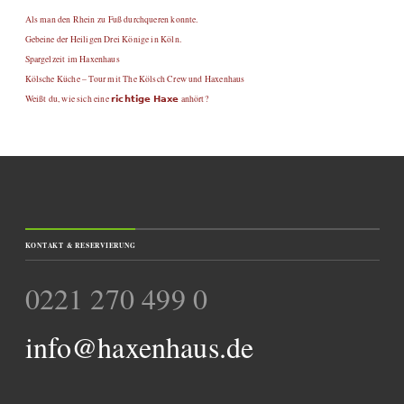
Als man den Rhein zu Fuß durchqueren konnte.
Gebeine der Heiligen Drei Könige in Köln.
Spargelzeit im Haxenhaus
Kölsche Küche – Tour mit The Kölsch Crew und Haxenhaus
Weißt du, wie sich eine 𝗿𝗶𝗰𝗵𝘁𝗶𝗴𝗲 𝗛𝗮𝘅𝗲 anhört?
KONTAKT & RESERVIERUNG
0221 270 499 0
info@haxenhaus.de