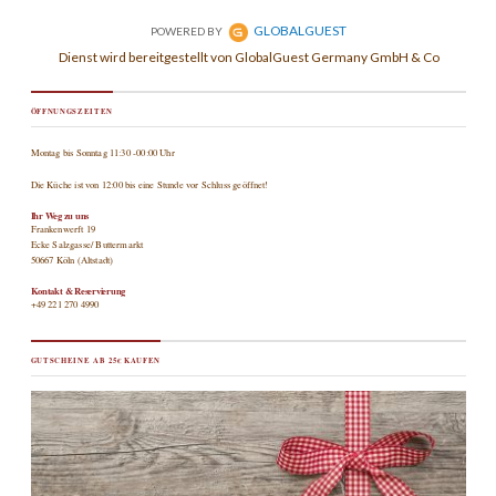
ÖFFNUNGSZEITEN
Montag bis Sonntag 11:30 -00:00 Uhr
Die Küche ist von 12:00 bis eine Stunde vor Schluss geöffnet!
Ihr Weg zu uns
Frankenwerft 19
Ecke Salzgasse/ Buttermarkt
50667 Köln (Altstadt)
Kontakt & Reservierung
+49 221 270 4990
GUTSCHEINE AB 25€ KAUFEN