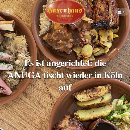
0
Es ist angerichtet: die
ANUGA tischt wieder in Köln
auf