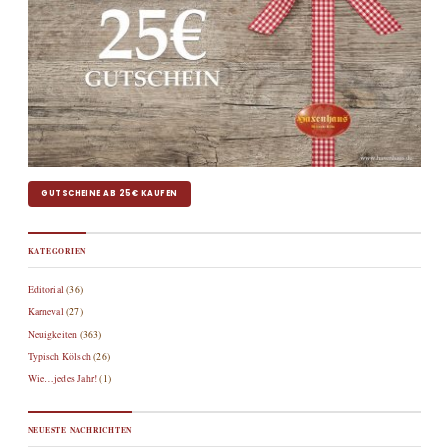
GUTSCHEINE AB 25€ KAUFEN
KATEGORIEN
Editorial
(36)
Karneval
(27)
Neuigkeiten
(363)
Typisch Kölsch
(26)
Wie…jedes Jahr!
(1)
NEUESTE NACHRICHTEN