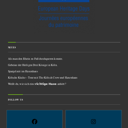
NEUES
Als man den Rhein zu Fuß durchqueren konnte.
Gebeine der Heiligen Drei Könige in Köln.
Spargelzeit im Haxenhaus
Kölsche Küche – Tour mit The Kölsch Crew und Haxenhaus
Weißt du, wie sich eine 𝗿𝗶𝗰𝗵𝘁𝗶𝗴𝗲 𝗛𝗮𝘅𝗲 anhört?
FOLLOW US