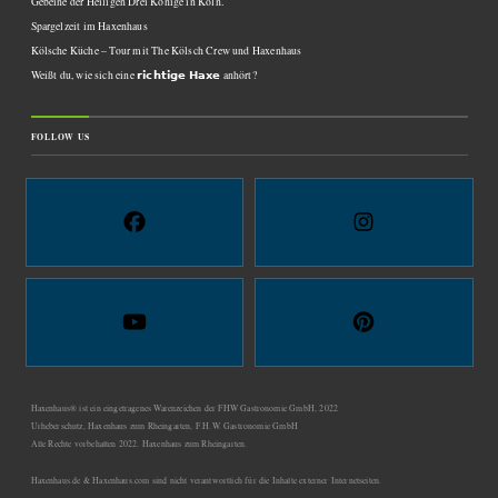
Gebeine der Heiligen Drei Könige in Köln.
Spargelzeit im Haxenhaus
Kölsche Küche – Tour mit The Kölsch Crew und Haxenhaus
Weißt du, wie sich eine 𝗿𝗶𝗰𝗵𝘁𝗶𝗴𝗲 𝗛𝗮𝘅𝗲 anhört?
FOLLOW US
Haxenhaus® ist ein eingetragenes Warenzeichen der FHW Gastronomie GmbH, 2022
Urheberschutz, Haxenhaus zum Rheingarten, F.H.W. Gastronomie GmbH
Alle Rechte vorbehalten 2022. Haxenhaus zum Rheingarten.
Haxenhaus.de & Haxenhaus.com sind nicht verantwortlich für die Inhalte externer Internetseiten.