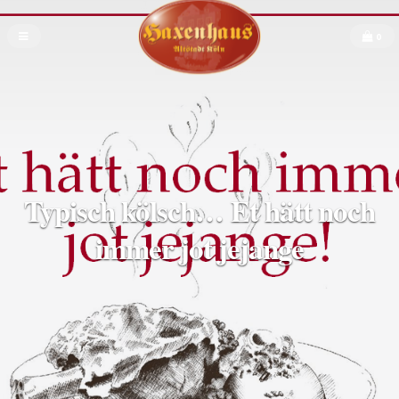
0
Typisch kölsch… Et hätt noch
immer jot jejange