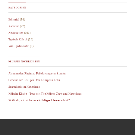
KATEGORIEN
Editorial
(36)
Karneval
(27)
Neuigkeiten
(363)
Typisch Kölsch
(26)
Wie…jedes Jahr!
(1)
NEUESTE NACHRICHTEN
Als man den Rhein zu Fuß durchqueren konnte.
Gebeine der Heiligen Drei Könige in Köln.
Spargelzeit im Haxenhaus
Kölsche Küche – Tour mit The Kölsch Crew und Haxenhaus
Weißt du, wie sich eine 𝗿𝗶𝗰𝗵𝘁𝗶𝗴𝗲 𝗛𝗮𝘅𝗲 anhört?