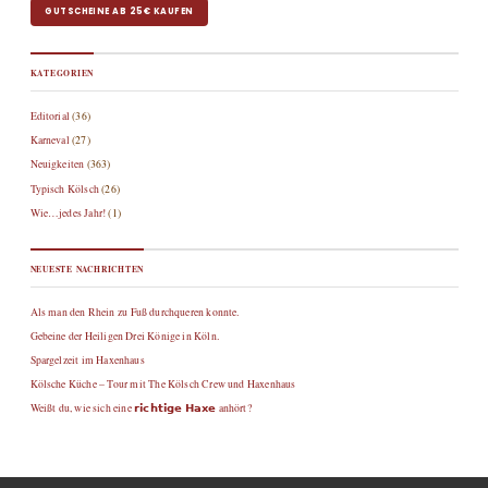
GUTSCHEINE AB 25€ KAUFEN
KATEGORIEN
Editorial
(36)
Karneval
(27)
Neuigkeiten
(363)
Typisch Kölsch
(26)
Wie…jedes Jahr!
(1)
NEUESTE NACHRICHTEN
Als man den Rhein zu Fuß durchqueren konnte.
Gebeine der Heiligen Drei Könige in Köln.
Spargelzeit im Haxenhaus
Kölsche Küche – Tour mit The Kölsch Crew und Haxenhaus
Weißt du, wie sich eine 𝗿𝗶𝗰𝗵𝘁𝗶𝗴𝗲 𝗛𝗮𝘅𝗲 anhört?