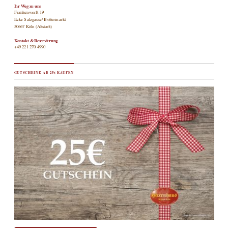
Ihr Weg zu uns
Frankenwerft 19
Ecke Salzgasse/ Buttermarkt
50667 Köln (Altstadt)
Kontakt & Reservierung
+49 221 270 4990
GUTSCHEINE AB 25€ KAUFEN