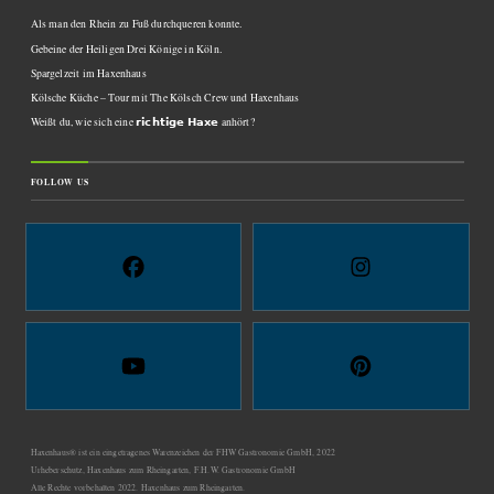
Als man den Rhein zu Fuß durchqueren konnte.
Gebeine der Heiligen Drei Könige in Köln.
Spargelzeit im Haxenhaus
Kölsche Küche – Tour mit The Kölsch Crew und Haxenhaus
Weißt du, wie sich eine 𝗿𝗶𝗰𝗵𝘁𝗶𝗴𝗲 𝗛𝗮𝘅𝗲 anhört?
FOLLOW US
Haxenhaus® ist ein eingetragenes Warenzeichen der FHW Gastronomie GmbH, 2022
Urheberschutz, Haxenhaus zum Rheingarten, F.H.W. Gastronomie GmbH
Alle Rechte vorbehalten 2022. Haxenhaus zum Rheingarten.