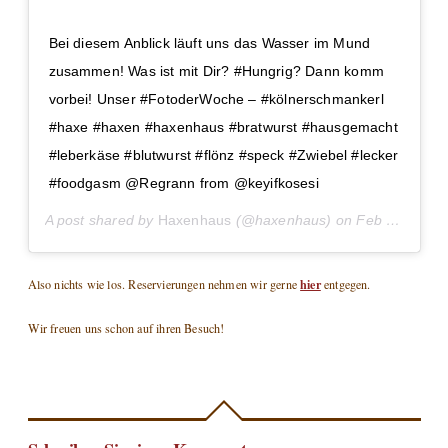
Bei diesem Anblick läuft uns das Wasser im Mund
zusammen! Was ist mit Dir? #Hungrig? Dann komm
vorbei! Unser #FotoderWoche – #kölnerschmankerl
#haxe #haxen #haxenhaus #bratwurst #hausgemacht
#leberkäse #blutwurst #flönz #speck #Zwiebel #lecker
#foodgasm @Regrann from @keyifkosesi
A post shared by
Haxenhaus
(@haxenhaus) on
Feb 15, 2017 at 3:49am PST
hier
Also nichts wie los. Reservierungen nehmen wir gerne
entgegen.
Wir freuen uns schon auf ihren Besuch!