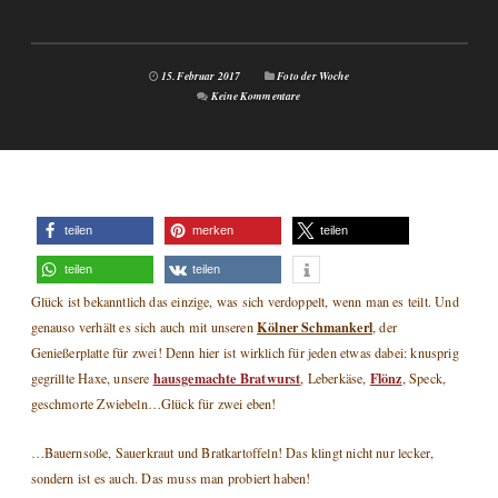
15. Februar 2017
Foto der Woche
Keine Kommentare
teilen
merken
teilen
teilen
teilen
Glück ist bekanntlich das einzige, was sich verdoppelt, wenn man es teilt. Und
Kölner Schmankerl
genauso verhält es sich auch mit unseren
, der
Genießerplatte für zwei! Denn hier ist wirklich für jeden etwas dabei: knusprig
hausgemachte Bratwurst
Flönz
gegrillte Haxe, unsere
, Leberkäse,
, Speck,
geschmorte Zwiebeln…Glück für zwei eben!
…Bauernsoße, Sauerkraut und Bratkartoffeln! Das klingt nicht nur lecker,
sondern ist es auch. Das muss man probiert haben!