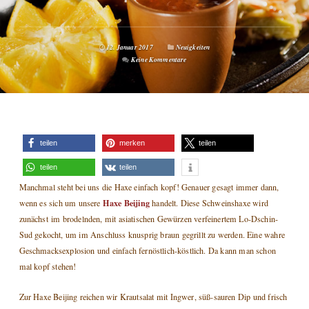
12. Januar 2017
Neuigkeiten
Keine Kommentare
teilen
merken
teilen
teilen
teilen
Manchmal steht bei uns die Haxe einfach kopf! Genauer gesagt immer dann,
Haxe Beijing
wenn es sich um unsere
handelt. Diese Schweinshaxe wird
zunächst im brodelnden, mit asiatischen Gewürzen verfeinertem Lo-Dschin-
Sud gekocht, um im Anschluss knusprig braun gegrillt zu werden. Eine wahre
Geschmacksexplosion und einfach fernöstlich-köstlich. Da kann man schon
mal kopf stehen!
Zur Haxe Beijing reichen wir Krautsalat mit Ingwer, süß-sauren Dip und frisch