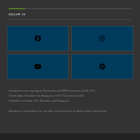
FOLLOW US
Haxenhaus® ist ein eingetragenes Warenzeichen der FHW Gastronomie GmbH, 2022
Urheberschutz, Haxenhaus zum Rheingarten, F.H.W. Gastronomie GmbH
Alle Rechte vorbehalten 2022. Haxenhaus zum Rheingarten.
Haxenhaus.de & Haxenhaus.com sind nicht verantwortlich für die Inhalte externer Internetseiten.