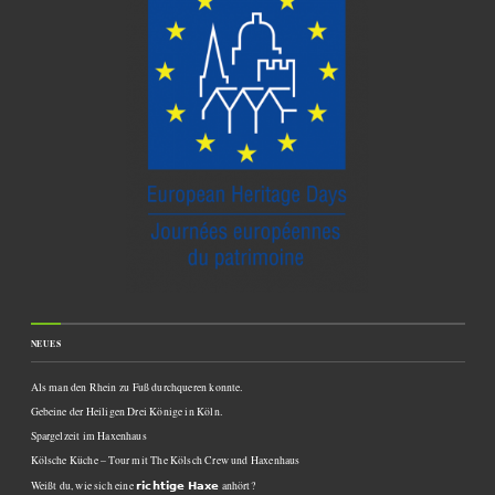
NEUES
Als man den Rhein zu Fuß durchqueren konnte.
Gebeine der Heiligen Drei Könige in Köln.
Spargelzeit im Haxenhaus
Kölsche Küche – Tour mit The Kölsch Crew und Haxenhaus
Weißt du, wie sich eine 𝗿𝗶𝗰𝗵𝘁𝗶𝗴𝗲 𝗛𝗮𝘅𝗲 anhört?