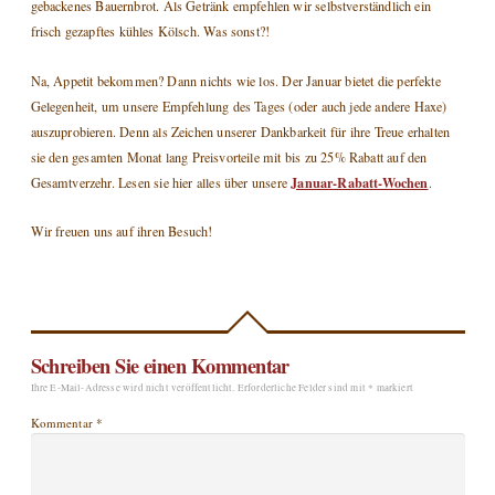
gebackenes Bauernbrot. Als Getränk empfehlen wir selbstverständlich ein
frisch gezapftes kühles Kölsch. Was sonst?!
Na, Appetit bekommen? Dann nichts wie los. Der Januar bietet die perfekte
Gelegenheit, um unsere Empfehlung des Tages (oder auch jede andere Haxe)
auszuprobieren. Denn als Zeichen unserer Dankbarkeit für ihre Treue erhalten
sie den gesamten Monat lang Preisvorteile mit bis zu 25% Rabatt auf den
Januar-Rabatt-Wochen
Gesamtverzehr. Lesen sie hier alles über unsere
.
Wir freuen uns auf ihren Besuch!
Schreiben Sie einen Kommentar
Ihre E-Mail-Adresse wird nicht veröffentlicht.
Erforderliche Felder sind mit
*
markiert
Kommentar
*