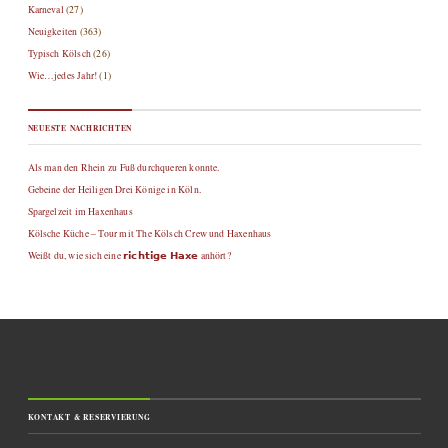
Karneval
(27)
Neuigkeiten
(363)
Typisch Kölsch
(26)
Wie…jedes Jahr!
(1)
NEUESTE NACHRICHTEN
Als man den Rhein zu Fuß durchqueren konnte.
Gebeine der Heiligen Drei Könige in Köln.
Spargelzeit im Haxenhaus
Kölsche Küche – Tour mit The Kölsch Crew und Haxenhaus
Weißt du, wie sich eine 𝗿𝗶𝗰𝗵𝘁𝗶𝗴𝗲 𝗛𝗮𝘅𝗲 anhört?
KONTAKT & RESERVIERUNG