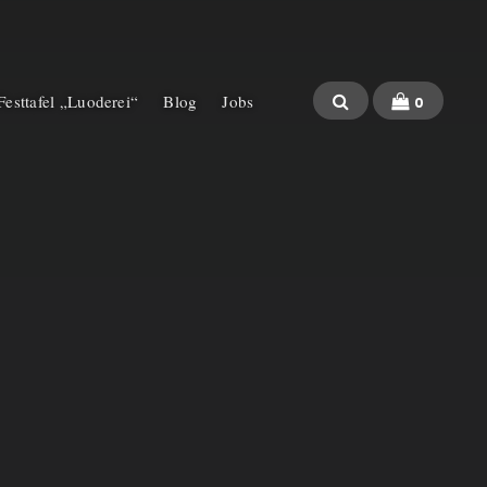
 Festtafel „Luoderei“
Blog
Jobs
0