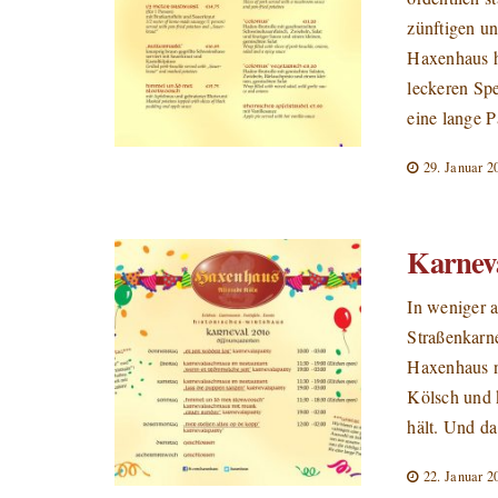
zünftigen u
Haxenhaus h
leckeren Spe
eine lange P
29. Januar 2
Karneva
In weniger a
Straßenkarn
Haxenhaus na
Kölsch und 
hält. Und d
22. Januar 2