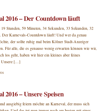
l 2016 – Der Countdown läuft
 19 Stunden, 59 Minuten, 34 Sekunden, 33 Sekunden, 32
 Der Karnevals-Countdown läuft! Und wer da genau
chte, der sollte ruhig mal beim Kölner Stadt-Anzeiger
n. Für alle, die es genauso wenig erwarten können wie wir,
ich los geht, haben wir hier ein kleines aber feines
: Unsere […]
016
l 2016 – Unsere Speisen
und ausgiebig feiern möchte an Karneval, der muss sich
tärken. Und das tut man immer noch am besten mit einer