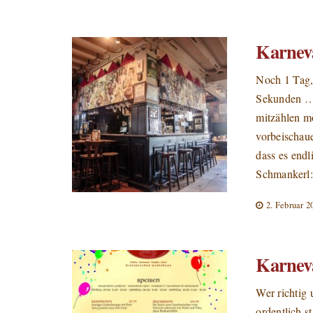
Karneva
Noch 1 Tag,
Sekunden …
mitzählen mö
vorbeischaue
dass es endl
Schmankerl
2. Februar 2
Karneva
Wer richtig 
ordentlich s