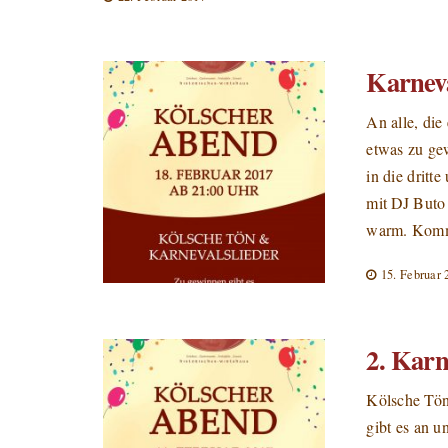
Karnev
An alle, di
etwas zu ge
in die dritt
mit DJ Buto
warm. Kommt
15. Februar 
2. Kar
Kölsche Tön,
gibt es an 