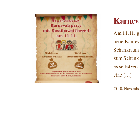
Karnev
Am 11.11. ge
neue Karnev
Schankraum 
zum Schunke
es selbstver
eine […]
10. Novembe