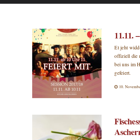
11.11. 
Et jeht wid
offiziell di
bei uns im 
gefeiert.
10. Novembe
Fische
Ascherm